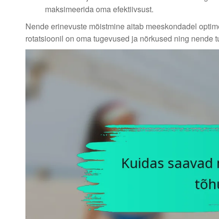
maksimeerida oma efektiivsust.
Nende erinevuste mõistmine aitab meeskondadel optimeer
rotatsioonil on oma tugevused ja nõrkused ning nende t