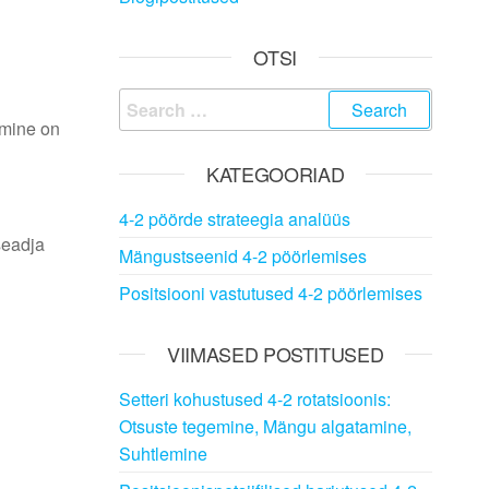
OTSI
Search
stmine on
for:
KATEGOORIAD
4-2 pöörde strateegia analüüs
seadja
Mängustseenid 4-2 pöörlemises
Positsiooni vastutused 4-2 pöörlemises
VIIMASED POSTITUSED
Setteri kohustused 4-2 rotatsioonis:
Otsuste tegemine, Mängu algatamine,
Suhtlemine