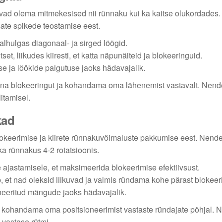
eavad olema mitmekesised nii rünnaku kui ka kaitse olukordades
sate spikede teostamise eest.
lhulgas diagonaal- ja sirged löögid.
, liikudes kiiresti, et katta näpunäiteid ja blokeeringuid.
e ja löökide paigutuse jaoks hädavajalik.
na blokeeringut ja kohandama oma lähenemist vastavalt. Nend
itamisel.
kad
lokeerimise ja kiirete rünnakuvõimaluste pakkumise eest. Nend
 ka rünnakus 4-2 rotatsioonis.
jastamisele, et maksimeerida blokeerimise efektiivsust.
, et nad oleksid liikuvad ja valmis ründama kohe pärast blokeeri
ineeritud mängude jaoks hädavajalik.
 kohandama oma positsioneerimist vastaste ründajate põhjal. 
 vastase rütmi.