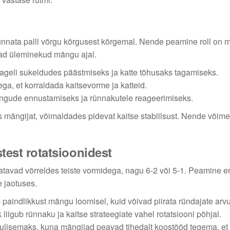
rünnata palli võrgu kõrgusest kõrgemal. Nende peamine roll on
vad üleminekud mängu ajal.
sageli sukeldudes päästmiseks ja katte tõhusaks tagamiseks.
, et korraldada kaitsevorme ja katteid.
ängude ennustamiseks ja rünnakutele reageerimiseks.
as mängijat, võimaldades pidevat kaitse stabiilsust. Nende või
stest rotatsioonidest
istatavad võrreldes teiste vormidega, nagu 6-2 või 5-1. Peamine e
e jaotuses.
paindlikkust mängu loomisel, kuid võivad piirata ründajate arvu
igub rünnaku ja kaitse strateegiate vahel rotatsiooni põhjal.
ulisemaks, kuna mängijad peavad tihedalt koostööd tegema, et