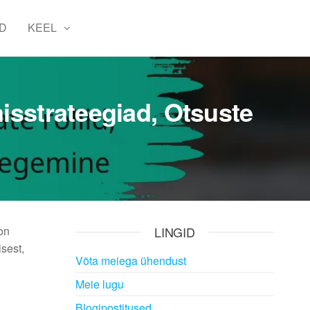
D
KEEL
misstrateegiad, Otsuste
 on
LINGID
sest,
Võta meiega ühendust
Meie lugu
Blogipostitused