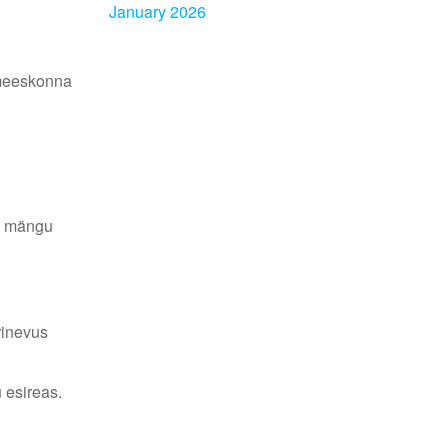
January 2026
 meeskonna
me mängu
rinevus
 esireas.