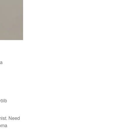
ja
võib
mist. Need
 oma