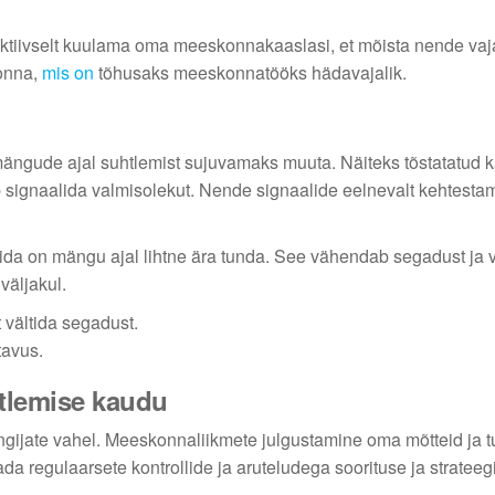
tiivselt kuulama oma meeskonnakaaslasi, et mõista nende vaj
konna,
mis on
tõhusaks meeskonnatööks hädavajalik.
 mängude ajal suhtlemist sujuvamaks muuta. Näiteks tõstatatud k
b signaalida valmisolekut. Nende signaalide eelnevalt kehtesta
ida on mängu ajal lihtne ära tunda. See vähendab segadust ja
väljakul.
 vältida segadust.
tavus.
tlemise kaudu
ngijate vahel. Meeskonnaliikmete julgustamine oma mõtteid ja 
regulaarsete kontrollide ja aruteludega soorituse ja strateegi