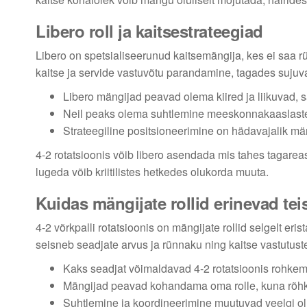
Libero roll ja kaitsestrateegiad
Libero on spetsialiseerunud kaitsemängija, kes ei saa 
kaitse ja servide vastuvõtu parandamine, tagades suju
Libero mängijad peavad olema kiired ja liikuvad, 
Neil peaks olema suhtlemine meeskonnakaaslastega
Strateegiline positsioneerimine on hädavajalik m
4-2 rotatsioonis võib libero asendada mis tahes tagare
lugeda võib kriitilistes hetkedes olukorda muuta.
Kuidas mängijate rollid erinevad tei
4-2 võrkpalli rotatsioonis on mängijate rollid selgelt er
seisneb seadjate arvus ja rünnaku ning kaitse vastutust
Kaks seadjat võimaldavad 4-2 rotatsioonis rohkem 
Mängijad peavad kohandama oma rolle, kuna rõhk li
Suhtlemine ja koordineerimine muutuvad veelgi ol