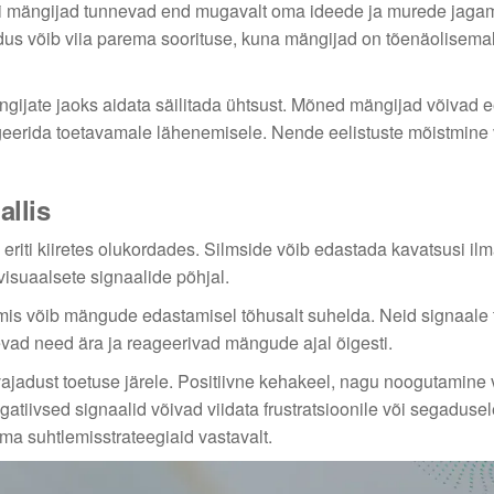
i mängijad tunnevad end mugavalt oma ideede ja murede jagam
s võib viia parema soorituse, kuna mängijad on tõenäolisemalt
gijate jaoks aidata säilitada ühtsust. Mõned mängijad võivad e
ageerida toetavamale lähenemisele. Nende eelistuste mõistmine 
allis
, eriti kiiretes olukordades. Silmside võib edastada kavatsusi il
visuaalsete signaalide põhjal.
mis võib mängude edastamisel tõhusalt suhelda. Neid signaale 
nevad need ära ja reageerivad mängude ajal õigesti.
ajadust toetuse järele. Positiivne kehakeel, nagu noogutamine 
gatiivsed signaalid võivad viidata frustratsioonile või segaduse
a suhtlemisstrateegiaid vastavalt.