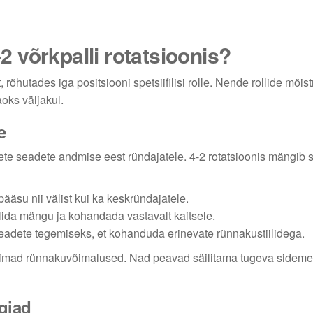
-2 võrkpalli rotatsioonis?
, rõhutades iga positsiooni spetsiifilisi rolle. Nende rollide mõi
oks väljakul.
e
ete seadete andmise eest ründajatele. 4-2 rotatsioonis mängib 
äsu nii välist kui ka keskründajatele.
lida mängu ja kohandada vastavalt kaitsele.
 seadete tegemiseks, et kohanduda erinevate rünnakustiilidega.
arimad rünnakuvõimalused. Nad peavad säilitama tugeva sideme
egiad