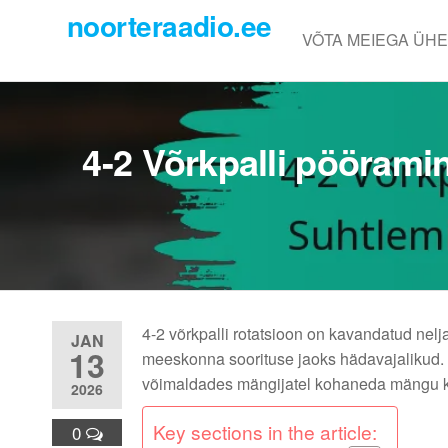
Skip
noorteraadio.ee
to
VÕTA MEIEGA ÜH
the
content
4-2 Võrkpalli pööramin
4-2 võrkpalli rotatsioon on kavandatud nelja 
JAN
13
meeskonna soorituse jaoks hädavajalikud. Se
võimaldades mängijatel kohaneda mängu kii
2026
Key sections in the article:
0