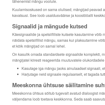
lähenemist mängu voolule.
Kuulamisoskused on sama olulised; mängijad peavad ak
kavatsusi. See loob usaldusväärse ja koostööalti kesk
Signaalid ja mängude kutsed
Käesignaalide ja spetsiifiliste kutsete kasutamine võib
näidata spetsiifilist mängu, samas kui plaksutamine või
et kõik mängijad on samal lehel.
On kasulik omada standardsete signaalide komplekti, m
mängijatel kiiresti reageerida muutuvatele olukordadele 
Kasutage iga mängu jaoks ainulaadset signaali, et
Harjutage neid signaale regulaarselt, et tagada tut
Meeskonna ühtsuse säilitamine suh
Meeskonna ühtsus sõltub tugevalt avatud dialoogist mä
väljendama loob toetava keskkonna. Seda saab saavutada 