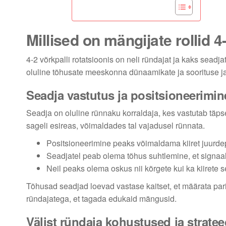
Millised on mängijate rollid 4
4-2 võrkpalli rotatsioonis on neli ründajat ja kaks seadjat
oluline tõhusate meeskonna dünaamikate ja soorituse ja
Seadja vastutus ja positsioneerimin
Seadja on oluline rünnaku korraldaja, kes vastutab täps
sageli esireas, võimaldades tal vajadusel rünnata.
Positsioneerimine peaks võimaldama kiiret juurdepä
Seadjatel peab olema tõhus suhtlemine, et signaa
Neil peaks olema oskus nii kõrgete kui ka kiirete
Tõhusad seadjad loevad vastase kaitset, et määrata p
ründajatega, et tagada edukaid mängusid.
Välist ründaja kohustused ja strate