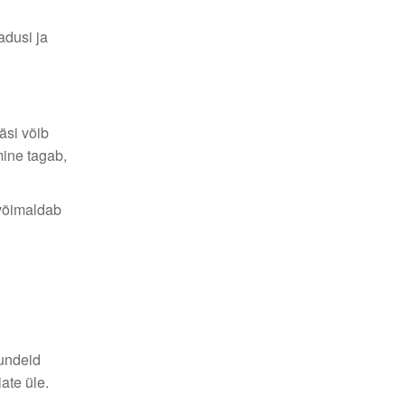
adusi ja
äsi võib
mine tagab,
 võimaldab
tundeid
ate üle.