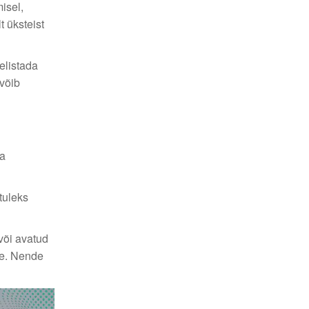
isel,
 üksteist
elistada
võib
ma
tuleks
või avatud
le. Nende