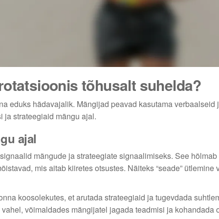
rotatsioonis tõhusalt suhelda?
nna eduks hädavajalik. Mängijad peavad kasutama verbaalseid 
i ja strateegiaid mängu ajal.
gu ajal
signaalid mängude ja strateegiate signaalimiseks. See hõlmab
mõistavad, mis aitab kiiretes otsustes. Näiteks “seade” ütlemine 
na koosolekutes, et arutada strateegiaid ja tugevdada suhtle
e vahel, võimaldades mängijatel jagada teadmisi ja kohandada