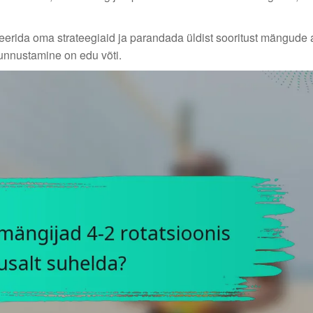
ida oma strateegiaid ja parandada üldist sooritust mängude aj
unnustamine on edu võti.