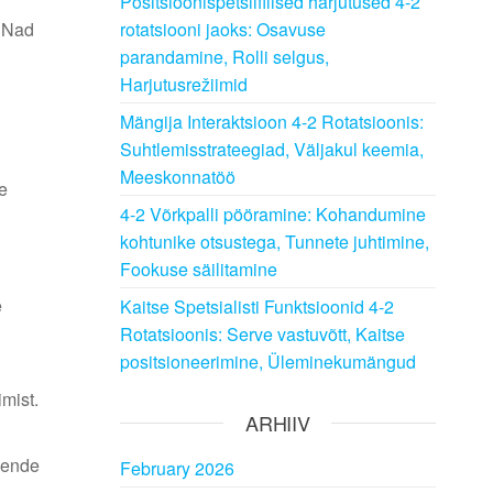
Positsioonispetsiifilised harjutused 4-2
. Nad
rotatsiooni jaoks: Osavuse
parandamine, Rolli selgus,
Harjutusrežiimid
Mängija Interaktsioon 4-2 Rotatsioonis:
Suhtlemisstrateegiad, Väljakul keemia,
Meeskonnatöö
e
4-2 Võrkpalli pööramine: Kohandumine
kohtunike otsustega, Tunnete juhtimine,
Fookuse säilitamine
e
Kaitse Spetsialisti Funktsioonid 4-2
Rotatsioonis: Serve vastuvõtt, Kaitse
positsioneerimine, Üleminekumängud
mist.
ARHIIV
Nende
February 2026