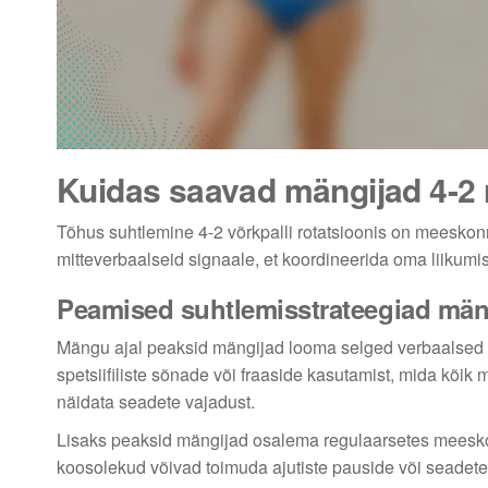
Kuidas saavad mängijad 4-2 
Tõhus suhtlemine 4-2 võrkpalli rotatsioonis on meesko
mitteverbaalseid signaale, et koordineerida oma liikumis
Peamised suhtlemisstrateegiad män
Mängu ajal peaksid mängijad looma selged verbaalsed 
spetsiifiliste sõnade või fraaside kasutamist, mida kõik 
näidata seadete vajadust.
Lisaks peaksid mängijad osalema regulaarsetes meeskon
koosolekud võivad toimuda ajutiste pauside või seadet