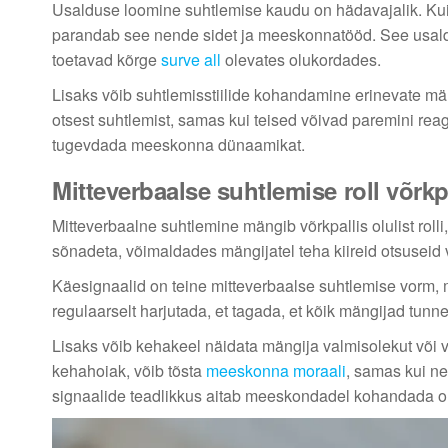
Usalduse loomine suhtlemise kaudu on hädavajalik. Ku
parandab see nende sidet ja meeskonnatööd. See usaldu
toetavad kõrge
surve all
olevates olukordades.
Lisaks võib suhtlemisstiilide kohandamine erinevate män
otsest suhtlemist, samas kui teised võivad paremini re
tugevdada meeskonna dünaamikat.
Mitteverbaalse suhtlemise roll võrkp
Mitteverbaalne suhtlemine mängib võrkpallis olulist rolli
sõnadeta, võimaldades mängijatel teha kiireid otsuseid 
Käesignaalid on teine mitteverbaalse suhtlemise vorm, 
regulaarselt harjutada, et tagada, et kõik mängijad tun
Lisaks võib kehakeel näidata mängija valmisolekut või v
kehahoiak, võib tõsta
meeskonna moraali
, samas kui ne
signaalide teadlikkus aitab meeskondadel kohandada om