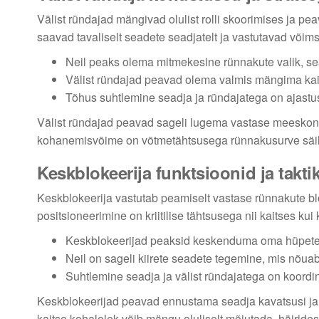
Välist ründajad mängivad olulist rolli skoorimises ja p
saavad tavaliselt seadete seadjatelt ja vastutavad võim
Neil peaks olema mitmekesine rünnakute valik, sea
Välist ründajad peavad olema valmis mängima kaitset
Tõhus suhtlemine seadja ja ründajatega on ajastus
Välist ründajad peavad sageli lugema vastase meeskon
kohanemisvõime on võtmetähtsusega rünnakusurve säil
Keskblokeerija funktsioonid ja takti
Keskblokeerija vastutab peamiselt vastase rünnakute b
positsioneerimine on kriitilise tähtsusega nii kaitses kui
Keskblokeerijad peaksid keskenduma oma hüpete a
Neil on sageli kiirete seadete tegemine, mis nõuab
Suhtlemine seadja ja välist ründajatega on koord
Keskblokeerijad peavad ennustama seadja kavatsusi ja
kaitse kohalolek võib mängu oluliselt mõjutada, häirides