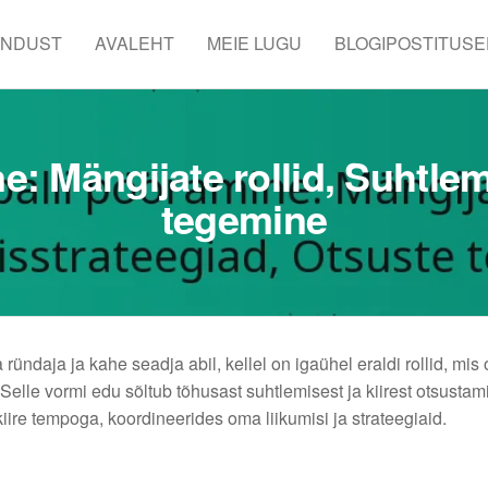
ENDUST
AVALEHT
MEIE LUGU
BLOGIPOSTITUSE
e: Mängijate rollid, Suhtle
tegemine
ründaja ja kahe seadja abil, kellel on igaühel eraldi rollid, mis
lle vormi edu sõltub tõhusast suhtlemisest ja kiirest otsustami
re tempoga, koordineerides oma liikumisi ja strateegiaid.