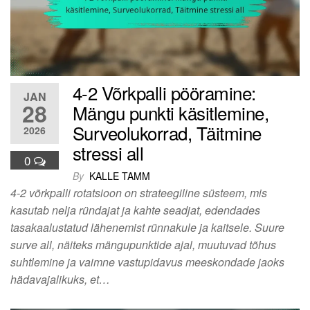
4-2 Võrkpalli pööramine:
JAN
28
Mängu punkti käsitlemine,
Surveolukorrad, Täitmine
2026
stressi all
0
By
KALLE TAMM
4-2 võrkpalli rotatsioon on strateegiline süsteem, mis
kasutab nelja ründajat ja kahte seadjat, edendades
tasakaalustatud lähenemist rünnakule ja kaitsele. Suure
surve all, näiteks mängupunktide ajal, muutuvad tõhus
suhtlemine ja vaimne vastupidavus meeskondade jaoks
hädavajalikuks, et…