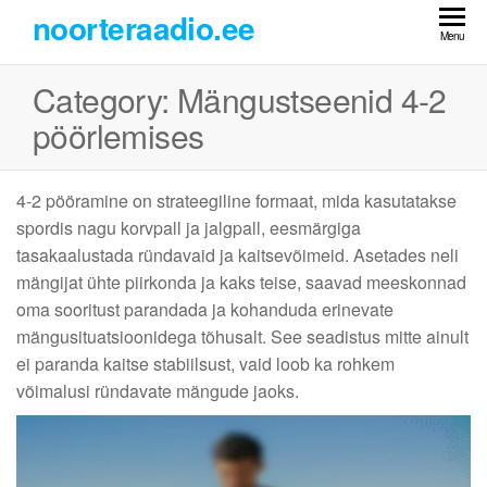
Skip
noorteraadio.ee
to
Menu
the
Category:
Mängustseenid 4-2
content
pöörlemises
4-2 pööramine on strateegiline formaat, mida kasutatakse
spordis nagu korvpall ja jalgpall, eesmärgiga
tasakaalustada ründavaid ja kaitsevõimeid. Asetades neli
mängijat ühte piirkonda ja kaks teise, saavad meeskonnad
oma sooritust parandada ja kohanduda erinevate
mängusituatsioonidega tõhusalt. See seadistus mitte ainult
ei paranda kaitse stabiilsust, vaid loob ka rohkem
võimalusi ründavate mängude jaoks.