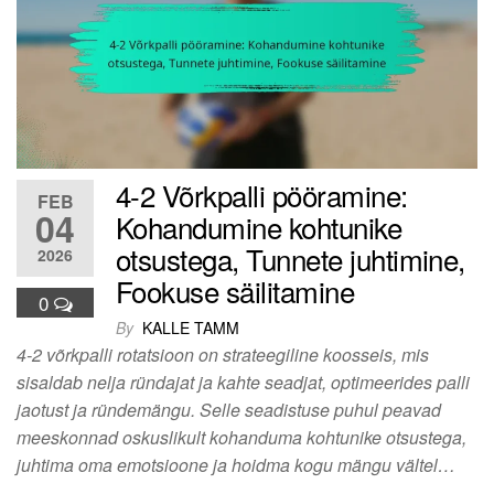
4-2 Võrkpalli pööramine:
FEB
04
Kohandumine kohtunike
otsustega, Tunnete juhtimine,
2026
Fookuse säilitamine
0
By
KALLE TAMM
4-2 võrkpalli rotatsioon on strateegiline koosseis, mis
sisaldab nelja ründajat ja kahte seadjat, optimeerides palli
jaotust ja ründemängu. Selle seadistuse puhul peavad
meeskonnad oskuslikult kohanduma kohtunike otsustega,
juhtima oma emotsioone ja hoidma kogu mängu vältel…