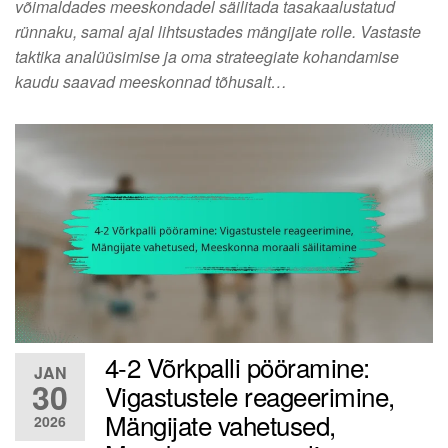
võimaldades meeskondadel säilitada tasakaalustatud
rünnaku, samal ajal lihtsustades mängijate rolle. Vastaste
taktika analüüsimise ja oma strateegiate kohandamise
kaudu saavad meeskonnad tõhusalt…
4-2 Võrkpalli pööramine:
JAN
30
Vigastustele reageerimine,
Mängijate vahetused,
2026