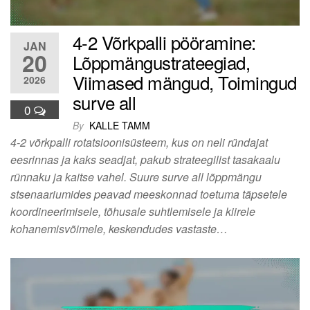
4-2 Võrkpalli pööramine:
JAN
20
Lõppmängustrateegiad,
Viimased mängud, Toimingud
2026
surve all
0
By
KALLE TAMM
4-2 võrkpalli rotatsioonisüsteem, kus on neli ründajat
eesrinnas ja kaks seadjat, pakub strateegilist tasakaalu
rünnaku ja kaitse vahel. Suure surve all lõppmängu
stsenaariumides peavad meeskonnad toetuma täpsetele
koordineerimisele, tõhusale suhtlemisele ja kiirele
kohanemisvõimele, keskendudes vastaste…