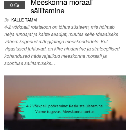
Meeskonna moraali
0
säilitamine
By
KALLE TAMM
4-2 võrkpalli rotatsioon on tõhus süsteem, mis hõlmab
nelja ründajat ja kahte seadjat, muutes selle ideaalseks
vähem kogenud mängijatega meeskondadele. Kui
vigastused juhtuvad, on kiire hindamine ja strateegilised
kohandused hädavajalikud meeskonna moraali ja
soorituse säilitamiseks.…