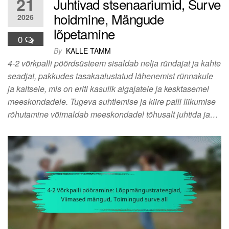
21
Juhtivad stsenaariumid, Surve
hoidmine, Mängude
2026
lõpetamine
0
By
KALLE TAMM
4-2 võrkpalli pöördsüsteem sisaldab nelja ründajat ja kahte
seadjat, pakkudes tasakaalustatud lähenemist rünnakule
ja kaitsele, mis on eriti kasulik algajatele ja kesktasemel
meeskondadele. Tugeva suhtlemise ja kiire palli liikumise
rõhutamine võimaldab meeskondadel tõhusalt juhtida ja…