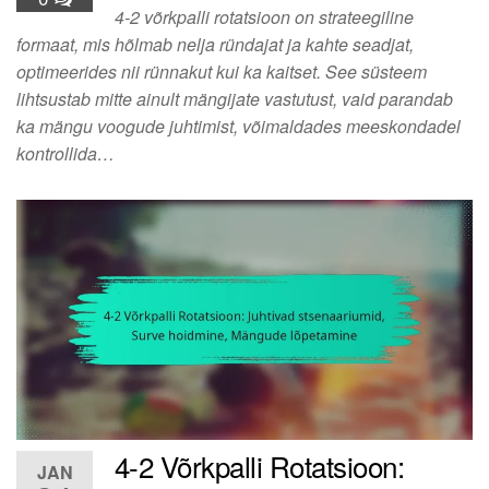
4-2 võrkpalli rotatsioon on strateegiline
formaat, mis hõlmab nelja ründajat ja kahte seadjat,
optimeerides nii rünnakut kui ka kaitset. See süsteem
lihtsustab mitte ainult mängijate vastutust, vaid parandab
ka mängu voogude juhtimist, võimaldades meeskondadel
kontrollida…
4-2 Võrkpalli Rotatsioon:
JAN