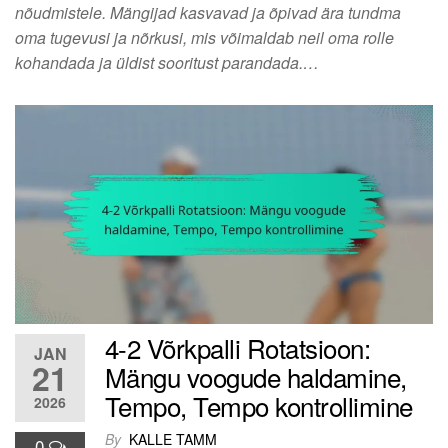
nõudmistele. Mängijad kasvavad ja õpivad ära tundma
oma tugevusi ja nõrkusi, mis võimaldab neil oma rolle
kohandada ja üldist sooritust parandada.…
4-2 Võrkpalli Rotatsioon:
JAN
21
Mängu voogude haldamine,
Tempo, Tempo kontrollimine
2026
By
KALLE TAMM
0