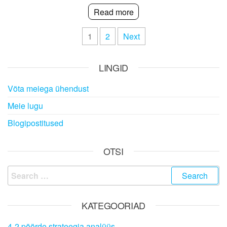
Read more
Posts
1
2
Next
pagination
LINGID
Võta meiega ühendust
Meie lugu
Blogipostitused
OTSI
Search
for:
KATEGOORIAD
4-2 pöörde strateegia analüüs