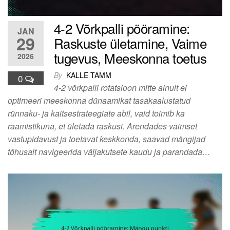
4-2 Võrkpalli pööramine:
JAN
29
Raskuste ületamine, Vaime
tugevus, Meeskonna toetus
2026
By
KALLE TAMM
0
4-2 võrkpalli rotatsioon mitte ainult ei
optimeeri meeskonna dünaamikat tasakaalustatud
rünnaku- ja kaitsestrateegiate abil, vaid toimib ka
raamistikuna, et ületada raskusi. Arendades vaimset
vastupidavust ja toetavat keskkonda, saavad mängijad
tõhusalt navigeerida väljakutsete kaudu ja parandada…