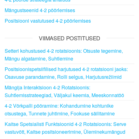
Mängustseenid 4-2 pöörlemises
Positsiooni vastutused 4-2 pöörlemises
VIIMASED POSTITUSED
Setteri kohustused 4-2 rotatsioonis: Otsuste tegemine,
Mängu algatamine, Suhtlemine
Positsioonispetsiifilised harjutused 4-2 rotatsiooni jaoks:
Osavuse parandamine, Rolli selgus, Harjutusrežiimid
Mängija Interaktsioon 4-2 Rotatsioonis:
Suhtlemisstrateegiad, Väljakul keemia, Meeskonnatöö
4-2 Võrkpalli pööramine: Kohandumine kohtunike
otsustega, Tunnete juhtimine, Fookuse säilitamine
Kaitse Spetsialisti Funktsioonid 4-2 Rotatsioonis: Serve
vastuvõtt, Kaitse positsioneerimine, Üleminekumängud