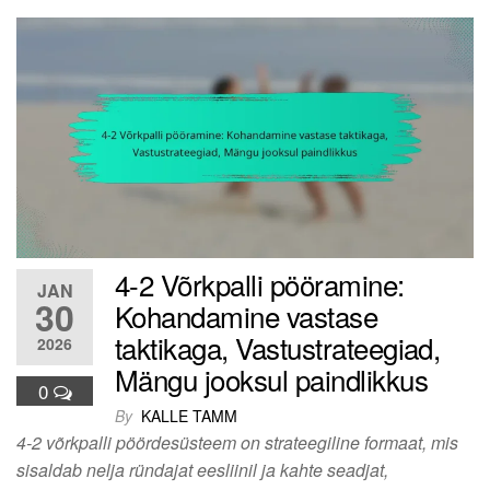
4-2 Võrkpalli pööramine:
JAN
30
Kohandamine vastase
taktikaga, Vastustrateegiad,
2026
Mängu jooksul paindlikkus
0
By
KALLE TAMM
4-2 võrkpalli pöördesüsteem on strateegiline formaat, mis
sisaldab nelja ründajat eesliinil ja kahte seadjat,