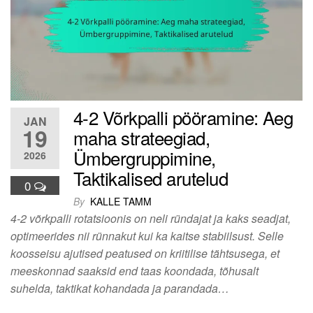
4-2 Võrkpalli pööramine: Aeg
JAN
19
maha strateegiad,
Ümbergruppimine,
2026
Taktikalised arutelud
0
By
KALLE TAMM
4-2 võrkpalli rotatsioonis on neli ründajat ja kaks seadjat,
optimeerides nii rünnakut kui ka kaitse stabiilsust. Selle
koosseisu ajutised peatused on kriitilise tähtsusega, et
meeskonnad saaksid end taas koondada, tõhusalt
suhelda, taktikat kohandada ja parandada…