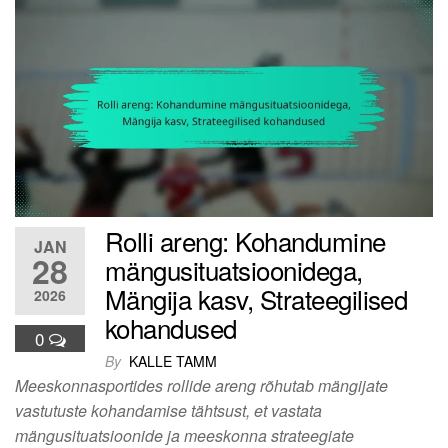
Rolli areng: Kohandumine
JAN
28
mängusituatsioonidega,
Mängija kasv, Strateegilised
2026
kohandused
0
By
KALLE TAMM
Meeskonnasportides rollide areng rõhutab mängijate
vastutuste kohandamise tähtsust, et vastata
mängusituatsioonide ja meeskonna strateegiate